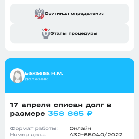
Оригинал определения
Этапы процедуры
Бакаева Н.М.
должник
17 апреля списан долг в
размере
358 865 ₽
Формат работы:
Онлайн
Номер дела:
А32-65040/2022