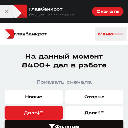
Главбанкрот
Скачать
Официальное приложение
главбанкрот
Меню
На данный момент
8400+ дел в работе
Показать сначала
Новые
Старые
Долг
Долг
Фильтры