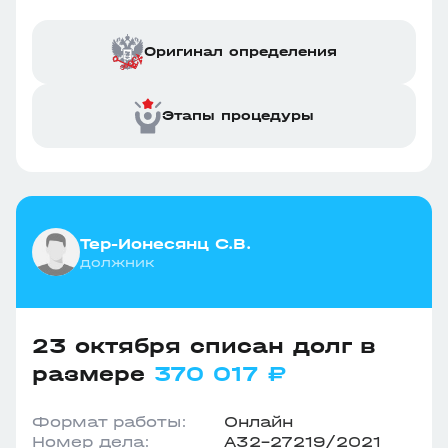
Оригинал определения
Этапы процедуры
Тер-Ионесянц С.В.
должник
23 октября списан долг в
размере
370 017 ₽
Формат работы:
Онлайн
Номер дела:
А32-27219/2021