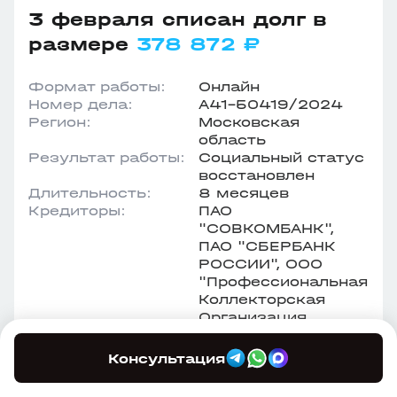
3 февраля списан долг в
размере
378 872 ₽
Формат работы:
Онлайн
Номер дела:
А41-50419/2024
Регион:
Московская
область
Результат работы:
Социальный статус
восстановлен
Длительность:
8 месяцев
Кредиторы:
ПАО
"СОВКОМБАНК",
ПАО "СБЕРБАНК
РОССИИ", ООО
"Профессиональная
Коллекторская
Организация
"Агентство
Судебного
Консультация
Взыскания"